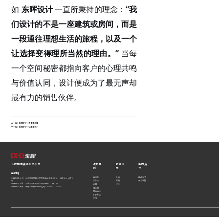
如
东晖设计
一直所秉持的理念：
“我
们设计的不是一座建筑或房间，而是
一段通往理想生活的旅程，以及一个
让选择变得理所当然的理由。”
当每
一个空间秘密都指向客户的心理共鸣
与价值认同，设计便成为了最无声却
最有力的销售伙伴。
上一篇：
售楼部设计最重要的事
下一篇：
售楼部设计还重要吗？
东晖联建装饰有限公司
项目案
服务范
新闻资
例
围
讯
服务地址
售楼部
设计
作品发布
东晖联建.长沙：长沙市雨花区万家丽南路总部基地7栋，和立东升大厦9
样板间
软装
行业干货
楼
东晖联建.北京：北京市朝阳区远洋国际中心，D座21楼
公区
EPC
东晖联建.西安：西安市未央区凤城七路正尚国际，C座18楼
精装房
康养空间
总部办公
大宅