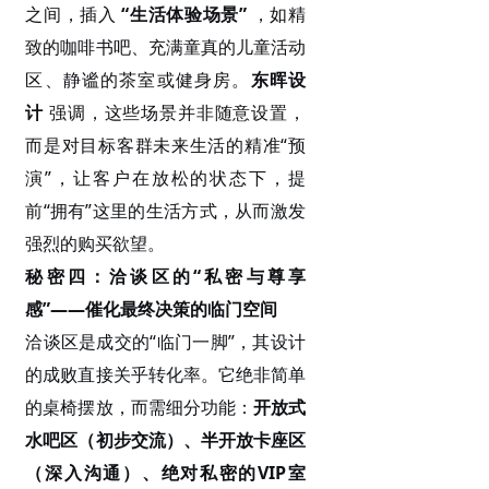
之间，插入
“生活体验场景”
，如精
致的咖啡书吧、充满童真的儿童活动
区、静谧的茶室或健身房。
东晖设
计
强调，这些场景并非随意设置，
而是对目标客群未来生活的精准“预
演”，让客户在放松的状态下，提
前“拥有”这里的生活方式，从而激发
强烈的购买欲望。
秘密四：洽谈区的
“私密与尊享
感”——催化最终决策的临门空间
洽谈区是成交的
“临门一脚”，其设计
的成败直接关乎转化率。它绝非简单
的桌椅摆放，而需细分功能：
开放式
水吧区（初步交流）、半开放卡座区
（深入沟通）、绝对私密的
VIP室