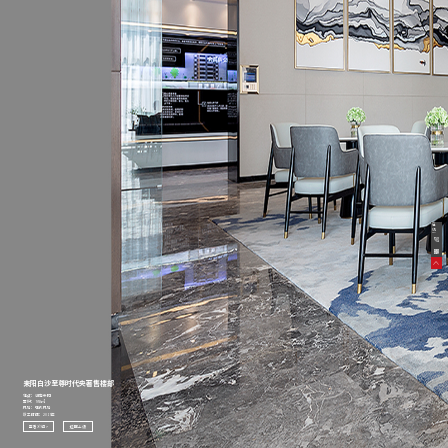
在
线
客
服
耒阳白沙至尊时代央著售楼部
地点：湖南耒阳
面积：958㎡
风格：现代风格
竣工时间：2019年
查看介绍 >
返回上级